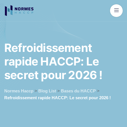
R
e
f
r
o
i
d
i
s
s
e
m
e
n
t
r
a
p
i
d
e
H
A
C
C
P
:
L
e
s
e
c
r
e
t
p
o
u
r
2
0
2
6
!
Normes Haccp
>
Blog List
>
Bases du HACCP
>
Refroidissement rapide HACCP: Le secret pour 2026 !