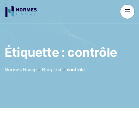
É
t
i
q
u
e
t
t
e
:
c
o
n
t
r
ô
l
e
Normes Haccp
>
Blog List
>
contrôle