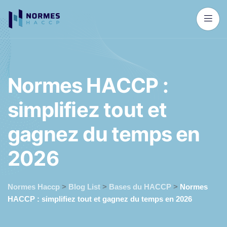
N
o
r
m
e
s
H
A
C
C
P
:
s
i
m
p
l
i
f
i
e
z
t
o
u
t
e
t
g
a
g
n
e
z
d
u
t
e
m
p
s
e
n
2
0
2
6
Normes Haccp
>
Blog List
>
Bases du HACCP
>
Normes
HACCP : simplifiez tout et gagnez du temps en 2026