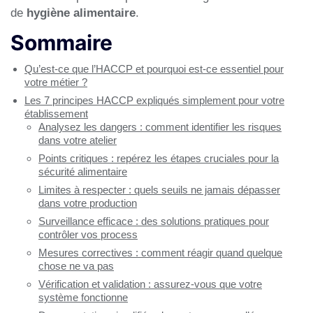
de
hygiène alimentaire
.
Sommaire
Qu’est-ce que l’HACCP et pourquoi est-ce essentiel pour
votre métier ?
Les 7 principes HACCP expliqués simplement pour votre
établissement
Analysez les dangers : comment identifier les risques
dans votre atelier
Points critiques : repérez les étapes cruciales pour la
sécurité alimentaire
Limites à respecter : quels seuils ne jamais dépasser
dans votre production
Surveillance efficace : des solutions pratiques pour
contrôler vos process
Mesures correctives : comment réagir quand quelque
chose ne va pas
Vérification et validation : assurez-vous que votre
système fonctionne