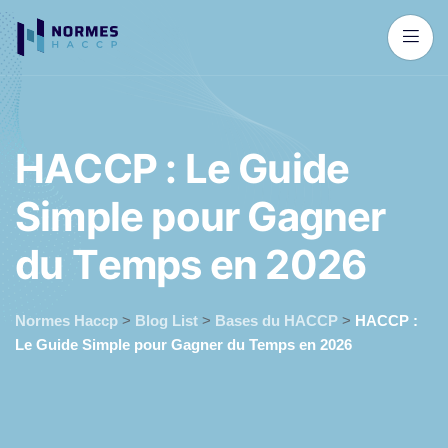
H
A
C
C
P
:
L
e
G
u
i
d
e
S
i
m
p
l
e
p
o
u
r
G
a
g
n
e
r
d
u
T
e
m
p
s
e
n
2
0
2
6
Normes Haccp
>
Blog List
>
Bases du HACCP
>
HACCP :
Le Guide Simple pour Gagner du Temps en 2026