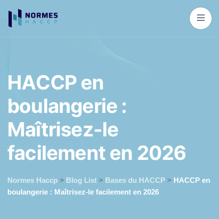
H
A
C
C
P
e
n
b
o
u
l
a
n
g
e
r
i
e
:
M
a
î
t
r
i
s
e
z
-
l
e
f
a
c
i
l
e
m
e
n
t
e
n
2
0
2
6
Normes Haccp
>
Blog List
>
Bases du HACCP
>
HACCP en
boulangerie : Maîtrisez-le facilement en 2026