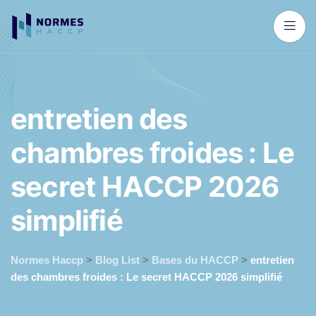
e
n
t
r
e
t
i
e
n
d
e
s
c
h
a
m
b
r
e
s
f
r
o
i
d
e
s
:
L
e
s
e
c
r
e
t
H
A
C
C
P
2
0
2
6
s
i
m
p
l
i
f
i
é
Normes Haccp
>
Blog List
>
Bases du HACCP
>
entretien
des chambres froides : Le secret HACCP 2026 simplifié