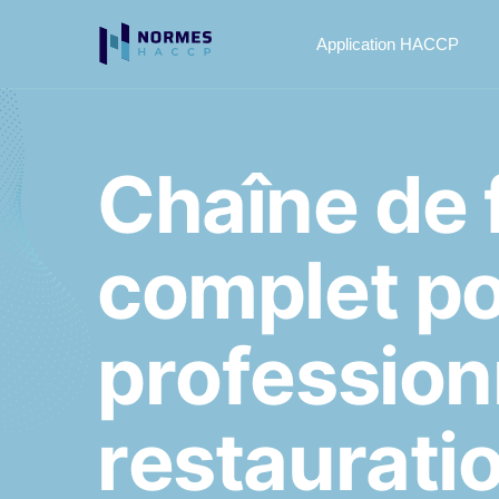
Application HACCP
C
h
a
î
n
e
d
e
c
o
m
p
l
e
t
p
p
r
o
f
e
s
s
i
o
n
r
e
s
t
a
u
r
a
t
i