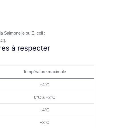
a Salmonelle ou E. coli ;
AC).
res à respecter
Température maximale
+4°C
0°C à +2°C
+4°C
+3°C