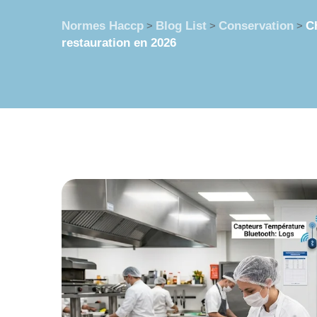
Normes Haccp
Blog List
Conservation
Ch
>
>
>
restauration en 2026