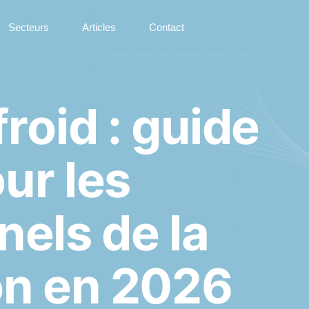
Secteurs
Articles
Contact
f
r
o
i
d
:
g
u
i
d
e
o
u
r
l
e
s
n
e
l
s
d
e
l
a
o
n
e
n
2
0
2
6