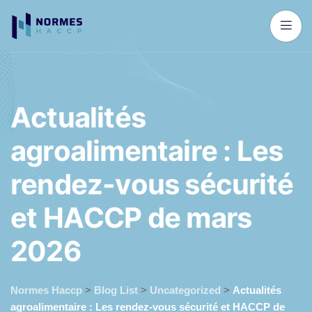
A
c
t
u
a
l
i
t
é
s
a
g
r
o
a
l
i
m
e
n
t
a
i
r
e
:
L
e
s
r
e
n
d
e
z
-
v
o
u
s
s
é
c
u
r
i
t
é
e
t
H
A
C
C
P
d
e
m
a
r
s
2
0
2
6
Normes Haccp
>
Blog List
>
Uncategorized
>
Actualités
agroalimentaire : Les rendez-vous sécurité et HACCP de